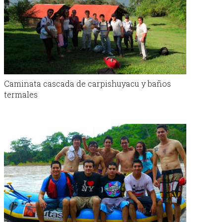
Caminata cascada de carpishuyacu y baños
termales